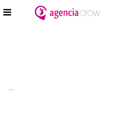
Cristian
Castro
Web & UI/UX designer
About
Lorem ipsum dolor sit amet,
consectetuer adipiscing elit, sed
diam nonummy nibh euismod