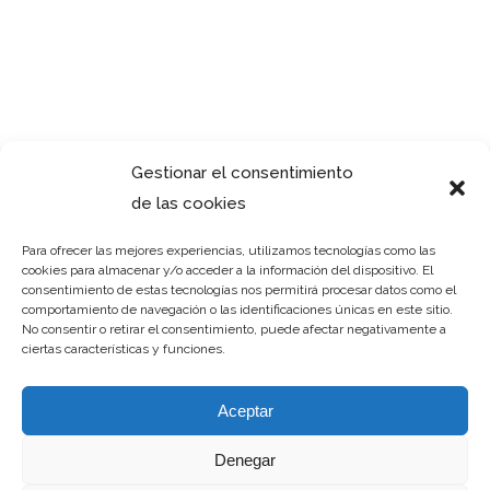
tincidunt ut laoreet dolore magna
aliquam erat volutpat. Ut wisi enim
ad minim veniam, quis nostrud
exerci tation ullamcorper. suscipit
lobortis nisl ut aliquip ex ea
Gestionar el consentimiento
commodo. Duis autem vel eum iriure
de las cookies
dolor in hendrerit in vulputate velit
esse molestie consequat, vel illum
Para ofrecer las mejores experiencias, utilizamos tecnologías como las
dolore eu feugiat.
cookies para almacenar y/o acceder a la información del dispositivo. El
consentimiento de estas tecnologías nos permitirá procesar datos como el
comportamiento de navegación o las identificaciones únicas en este sitio.
Contact
No consentir o retirar el consentimiento, puede afectar negativamente a
ciertas características y funciones.
cristiancastro@designburo.com
www.cristiancastro.com
Aceptar
www.behance.com/cristiancastro
Denegar